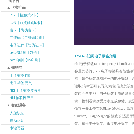
戏平台
▲ 卡类产品
ic卡【接触式ic卡】
ic卡【非接触式ic卡】
磁卡【防伪磁卡】
二维码【二维码印刷】
电子证件【防伪证卡】
pvc卡印刷【制卡】
125khz 低频 电子标签介绍 :
pvc 印刷【uv印刷】
rfid电子标签radio frequency id
▲ 物联网
容量的芯片。rfid电子标签具有智能
电子标签 rfid
成，每个标签具有唯一的电子编码，高容
电子标签 定制
读取(有时还可以写入)标签信息的设备
rfid 电子标签读写器
签内不含电池，电子标签工作的能量
rfid 物联网应用
辑，控制逻辑接受指令完成存储、发送数
▲ 智能设备
低频一般工作在100khz~500khz
人脸识别
950mhz、2.4ghz-5ghz的
自动识别
签、线形电子标签、纸质电子标签、
卡读写器