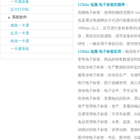
一卡通设备
125khz 低频 电子标签
的频率：
证卡打印机
高频电子标签：使用的频段范围为 1mh
▲ 系统软件
也是通过电感耦合方式进行能量供应
储值一卡通
100kbps 以上，且可进行多标签
会员一卡通
及，系统也比较成熟，读写设备的价格较
旅游一卡通
特性，一般应用于身份识别、图书馆管
一卡通系统
125khz 低频 电子标签
应用：
物流电子
零售电子标签：商品的销售数据实时
制造业电子标签：生产数据的实时监
服装业电子标签：自动化生产、仓储
医疗电子标签：医疗器械管理、病人
身份电子标签：电子证件、学生证等
防伪电子标签：贵重物品的防伪，票
资产管理电子标签：资产、贵重的物
交通管理电子标签：不停车收费、出
食品管理电子标签：水果、蔬菜、生
动物识别电子标签：训养动物、畜牧
图书馆电子标签：书店、图书馆、出