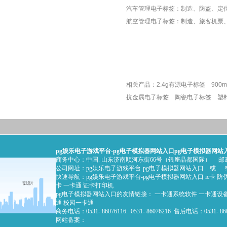
汽车管理电子标签：制造、防盗、定
航空管理电子标签：制造、旅客机票
相关产品：
2.4g有源电子标签
900
抗金属电子标签
陶瓷电子标签
塑
pg娱乐电子游戏平台-pg电子模拟器网站入口
pg电子模拟器网站入口的版权
商务中心：中国. 山东济南顺河东街66号（银座晶都国际） 邮政编
公司网址：
pg娱乐电子游戏平台-pg电子模拟器网站入口
或 或
快速导航：
pg娱乐电子游戏平台-pg电子模拟器网站入口
ic卡
防
卡
一卡通
证卡打印机
pg电子模拟器网站入口的友情链接：
一卡通系统软件
一卡通设
通
校园一卡通
商务电话：0531- 86076116. 0531- 86076216 售后电话：0531- 86
网站备案：