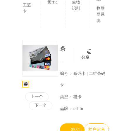
频rfid
生物
工艺
识别
物联
卡
网系
统
条
分享
码
卡
编号
条码卡 | 二维条码
|
卡
二
上一个
类型
磁卡
下一个
维
品牌
delifu
条
码
0531-
客户留言