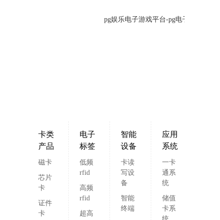
pg娱乐电子游戏平台-pg电子模拟器网
卡类
电子
智能
应用
产品
标签
设备
系统
磁卡
低频
卡读
一卡
rfid
写设
通系
芯片
备
统
卡
高频
rfid
智能
储值
证件
终端
卡系
卡
超高
统