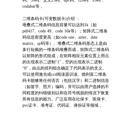
码、39码、交叉25码、upc码、128码、93码，
codabar等 。
二维条码卡(可变数据卡)介绍 ：
堆叠式二维条码信息容量可以达到1k（如
pdf417、code 49、code 16k等）；矩阵式二维条
码信息密度更高（如code one、aztec、date
matrix、qr码等）。堆叠式二维条码形态上是由
多行短截的一维条码堆叠而成，矩阵式二维条码
以矩阵的形式组成，在矩阵相应元素位置上用点
的出现表示二进制“1”，空的出现表示二进制
“0”，由点的排列组合确定了代码表示的含义。
可以使用激光或ccd阅读器识读。德利富二维条
码卡能够将任何语言（包括汉字）和二进制信息
（如签字、照片）编码，并可以由用户选择的不
同程度的纠错级别以和在符号残损的情况下恢复
所有信息的能力。广泛应用在社保卡、医保卡、
pvc证卡、准考证、代码证、身份证等领域 。