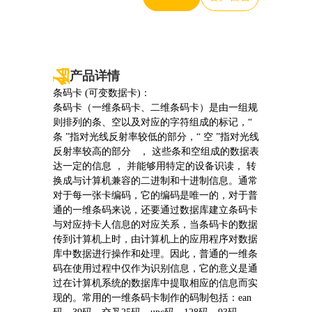
卡
86076116
-pg
产品详情
娱
条码卡 (可变数据卡)：
条码卡（一维条码卡、二维条码卡）是由一组规
乐
则排列的条、空以及对应的字符组成的标记，“
电
条 ”指对光线反射率较低的部分，“ 空 ”指对光线
反射率较高的部分 ， 这些条和空组成的数据表
子
达一定的信息 ， 并能够用特定的设备识读， 转
换成与计算机兼容的二进制和十进制信息。通常
游
对于每一张卡编码，它的编码是唯一的，对于普
通的一维条码来说，还要通过数据库建立条码卡
戏
与对应持卡人信息的对应关系，当条码卡的数据
传到计算机上时，由计算机上的应用程序对数据
平
库中数据进行操作和处理。因此，普通的一维条
码在使用过程中仅作为识别信息，它的意义是通
台
过在计算机系统的数据库中提取相应的信息而实
现的。常用的一维条码卡制作的码制包括：ean