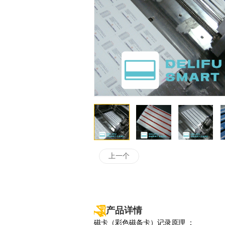
上一个
产品详情
磁卡（彩色磁条卡）记录原理 ：