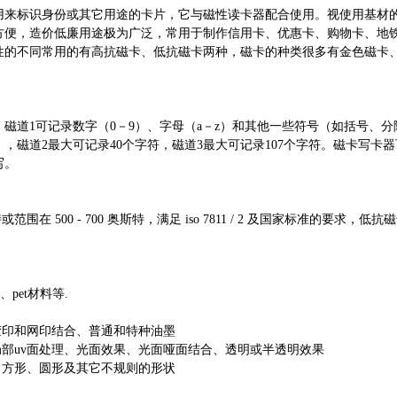
标识身份或其它用途的卡片，它与磁性读卡器配合使用。视使用基材的不同，d
使用方便，造价低廉用途极为广泛，常用于制作信用卡、优惠卡、购物卡、
性的不同常用的有高抗磁卡、低抗磁卡两种，磁卡的种类很多有金色磁卡
。磁道1可记录数字（0－9）、字母（a－z）和其他一些符号（如括号、
），磁道2最大可记录40个字符，磁道3最大可记录107个字符。磁卡写
改写。
斯特或范围在 500 - 700 奥斯特，满足 iso 7811 / 2 及国家标准的
、pet材料等.
、胶印和网印结合、普通和特种油墨
局部uv面处理、光面效果、光面哑面结合、透明或半透明效果
：方形、圆形及其它不规则的形状