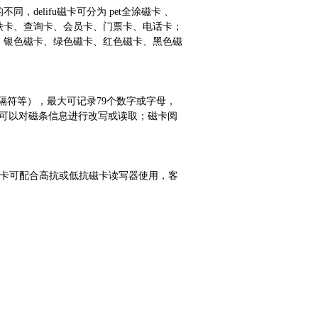
elifu磁卡可分为 pet全涂磁卡 、
地铁卡、查询卡、会员卡、门票卡、电话卡；
、银色磁卡、绿色磁卡、红色磁卡、黑色磁
分隔符等），最大可记录79个数字或字母，
卡器可以对磁条信息进行改写或读取；磁卡阅
要求，低抗磁卡可配合高抗或低抗磁卡读写器使用，客