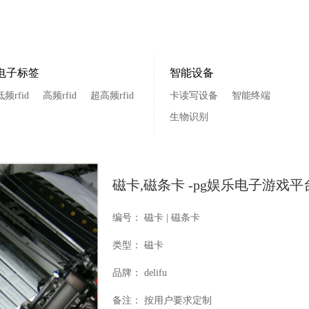
电子标签
智能设备
低频rfid
高频rfid
超高频rfid
卡读写设备
智能终端
生物识别
磁卡,磁条卡 -pg娱乐电子游戏平
编号
磁卡 | 磁条卡
类型
磁卡
品牌
delifu
备注
按用户要求定制