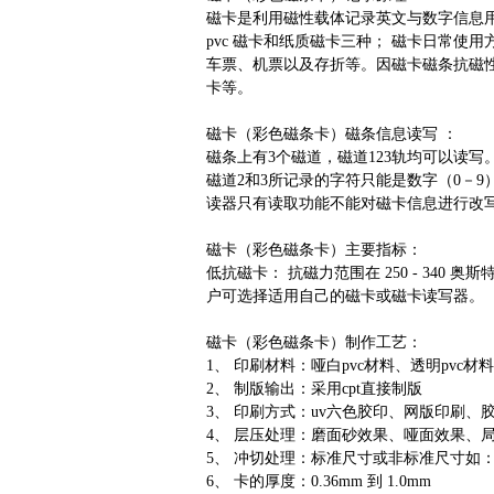
磁卡是利用磁性载体记录英文与数字信息用来
pvc 磁卡和纸质磁卡三种； 磁卡日常
车票、机票以及存折等。因磁卡磁条抗磁
卡等。
磁卡（彩色磁条卡）磁条信息读写 ：
磁条上有3个磁道，磁道123轨均可以读写
磁道2和3所记录的字符只能是数字（0－9
读器只有读取功能不能对磁卡信息进行
磁卡（彩色磁条卡）主要指标：
低抗磁卡： 抗磁力范围在 250 - 340 奥
户可选择适用自己的磁卡或磁卡读写器。
磁卡（彩色磁条卡）制作工艺：
1、 印刷材料：哑白pvc材料、透明pvc材料
2、 制版输出：采用cpt直接制版
3、 印刷方式：uv六色胶印、网版印刷
4、 层压处理：磨面砂效果、哑面效果、
5、 冲切处理：标准尺寸或非标准尺寸如
6、 卡的厚度：0.36mm 到 1.0mm