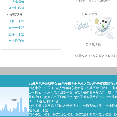
打凸码、烫色、写磁发卡
一卡通设备
证卡打印机
▲ 系统软件
储值一卡通
会员一卡通
旅游一卡通
一卡通系统
自动数卡机
记录总数：45 总页数：5 当
pg娱乐电子游戏平台-pg电子模拟器网站入口
pg电子模拟器网站入口的版权
商务中心：中国. 山东济南顺河东街66号（银座晶都国际） 邮政编
公司网址：
pg娱乐电子游戏平台-pg电子模拟器网站入口
或 或
快速导航：
pg娱乐电子游戏平台-pg电子模拟器网站入口
ic卡
防
卡
一卡通
证卡打印机
pg电子模拟器网站入口的友情链接：
一卡通系统软件
一卡通设
通
校园一卡通
商务电话：0531- 86076116. 0531- 86076216 售后电话：0531- 86