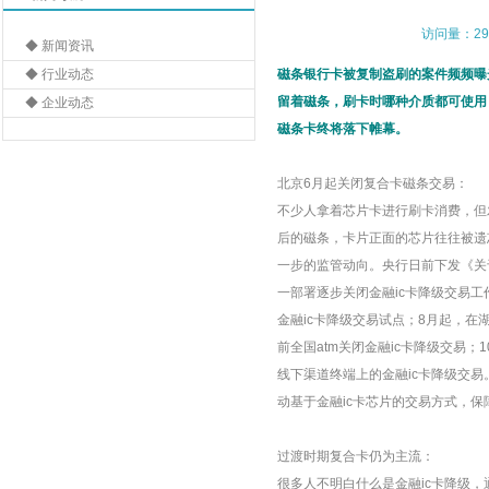
访问量：29
◆ 新闻资讯
◆ 行业动态
磁条银行卡被复制盗刷的案件频频曝
留着磁条，刷卡时哪种介质都可使用
◆ 企业动态
磁条卡
终将落下帷幕。
北京6月起关闭复合卡磁条交易：
不少人拿着芯片卡进行刷卡消费，但
后的磁条，卡片正面的芯片往往被遗忘
一步的监管动向。央行日前下发《关
一部署逐步关闭金融ic卡降级交易工
金融ic卡降级交易试点；8月起，在
前全国atm关闭金融ic卡降级交易
线下渠道终端上的金融ic卡降级交
动基于金融ic卡芯片的交易方式，
过渡时期复合卡仍为主流：
很多人不明白什么是金融ic卡降级