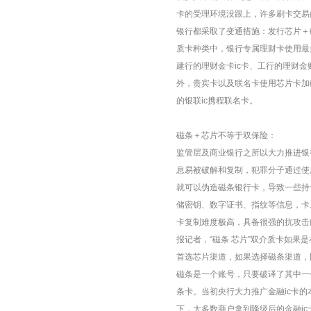
卡的受理环境没跟上，许多刷卡交易
银行都采取了变通措施：发行芯片＋
质卡种类中，银行专属理财卡使用最多
建行的理财金卡
ic卡
、工行的理财金
外，贵宾卡以及联名卡使用芯片卡加磁
的银联ic携程联名卡。
磁条＋芯片不等于双保险：
监管层及商业银行之所以大力推进银
息易被破解和复制，犯罪分子通过使
就可以伪造磁条银行卡，导致一些持
储密钥、数字证书、指纹等信息，卡
卡复制难度极高，具备很强的抗攻击
报记者，“磁条 芯片”双介质卡如果
首选芯片渠道，如果选择磁条渠道，
磁条是一个账号，只要破译了其中一
条卡。当初央行大力推广金融ic卡
下，大多数商户拿到降级后的金融i