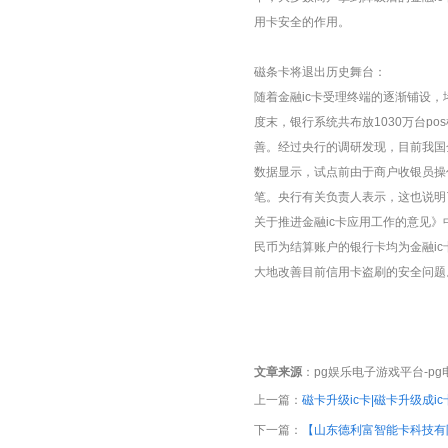
用卡安全的作用。
磁条卡将退出历史舞台：
随着金融ic卡受理终端的逐渐铺设，
度末，银行系统共布放1030万台po
善。经过央行的调研发现，目前我国
数据显示，试点前由于商户收银员操
笔。央行有关负责人表示，这也说明了
关于推进金融ic卡应用工作的意见》
民币为结算账户的银行卡均为金融ic
大地改善目前信用卡盗刷的安全问题
文章来源
：
pg娱乐电子游戏平台-p
上一篇：
磁卡升级ic卡|磁卡升级成i
下一篇：
【山东德利富智能卡科技有