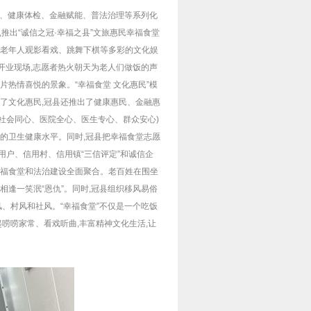
演出、健康体检、金融赋能、普法治理等系列化
,推出“诚信之冠·幸福之县”文旅惠民幸福食堂
组织老年人观影看戏、跳舞下棋等多彩的文化娱
”开业现场,志愿者热火朝天为老人们做饭的声
片热情喜悦的景象。“幸福食堂 文化惠民”模
除了文化惠民,冠县还推出了健康惠民、金融惠
、社会同心、医院全心、医生专心、群众安心)
人的卫生健康水平。同时,冠县把幸福食堂志愿
信用户、信用村、信用镇“三信评定”和诚信企
幸福食堂和法治建设全面聚合。老百姓在围坐
相逢一笑泯“恩仇”。同时,冠县组织移风易俗
风、村风和社风。“幸福食堂”不仅是一个吃饭
唠唠家常、看戏听曲,丰富精神文化生活,让