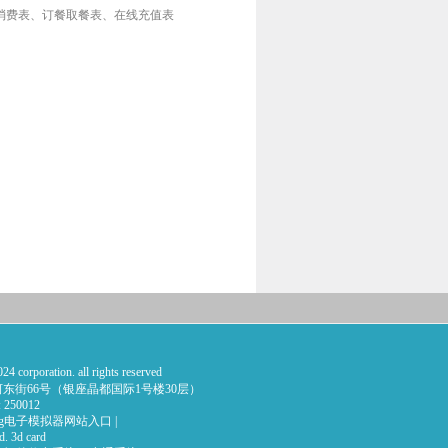
消费表、订餐取餐表、在线充值表
orporation. all rights reserved
东街66号（银座晶都国际1号楼30层）
de: 250012
pg电子模拟器网站入口
|
d. 3d card