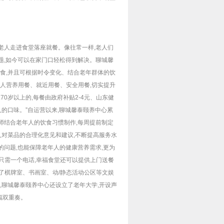
有老人走进食堂落座就餐。像往常一样,老人们
难题,如今可以在家门口轻松得到解决。聊城馨
膳食,并且可根据时令变化、结合老年群体的饮
年人营养用餐、就近用餐、安全用餐,切实提升
0岁以上的,每餐由政府补贴2-4元、山东健
人的口味。”自运营以来,聊城馨泰颐养中心累
养师结合老年人的饮食习惯制作,每周提前制定
人对菜品的合理化意见和建议,不断提高服务水
的问题,也能保障老年人的健康营养需求,更为
只需一个电话,幸福食堂还可以提供上门送餐
了棋牌室、书画室、动/静态活动公区等文娱
时,聊城馨泰颐养中心还设立了老年大学,开设声
福双重奏。