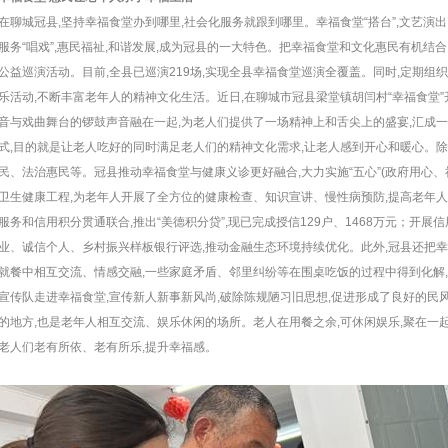
在聊城冠县,坚持幸福食堂办到哪里,社会化服务就跟到哪里。幸福食堂“搭台”,文艺
服务“唱戏”,惠民福祉,和谐发展,成为冠县的一大特色。把幸福食堂和文化惠民有机结合
公益巡演活动。目前,全县已巡演219场,实现全县幸福食堂巡演全覆盖。同时,定期
乐活动,不断丰富老年人的精神文化生活。近日,在聊城市冠县梁堂镇胡闫村“幸福食堂
音与戏曲舞台的锣鼓声音融在一起,为老人们提供了一场精神上和舌尖上的盛宴,汇成一
式,目的就是让老人吃好的同时满足老人们的精神文化需求,让老人感到开心和暖心。
民、法治惠民等。冠县推动幸福食堂与健康义诊更好融合,大力实施“五心”(政府用心
卫生健康工程,为老年人开展了全方位的健康检查、知识宣讲、慢性病预防,提高老年
服务和信用积分贯通联合,推出“美德积分贷”,现已完成授信129户、1468万元；开展
业、诚信个人、乡村振兴样板银行评选,推动金融生态环境持续优化。此外,冠县还把
就餐中相互交流、情感交融,一些家庭矛盾、邻里纠纷等在围桌吃饭的过程中得到化解,
宣传队走进幸福食堂,宣传新人新事新风尚,破除陈规陋习旧思想,促进形成了良好的民
的地方,也是老年人相互交流、娱乐休闲的场所。老人在用餐之余,可休闲娱乐,聚在一起
老人们老有所依、老有所乐,提升幸福感。