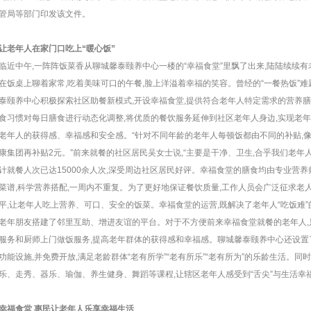
管局等部门印发该文件。
让老年人在家门口吃上“暖心饭”
临近中午,一阵阵饭菜香从聊城馨泰颐养中心一楼的“幸福食堂”里飘了出来,陆陆续续
在饭桌上聊着家常,吃着美味可口的午餐,脸上洋溢着幸福的笑容。曾经的“一餐热饭”
泰颐养中心积极探索社区助餐新模式,开设幸福食堂,提供符合老年人特定需求的营养
食习惯对每日膳食进行动态化调整,将优质的餐饮服务延伸到社区老年人身边,实现老
老年人的获得感、幸福感和安全感。“针对不同年龄的老年人每顿饭都由不同的补贴,像7
康集团再补贴2元。”前来就餐的社区居民吴女士说,“主要是干净、卫生,合乎我们老年
计就餐人次已达15000余人次,深受周边社区居民好评。幸福食堂的膳食均由专业营
菜谱,科学营养搭配,一周内不重复。为了更好地保证餐饮质量,工作人员会广泛征求老
平,让老年人吃上营养、可口、安全的饭菜。幸福食堂的运营,既解决了老年人“吃饭难”
老年朋友搭建了邻里互助、增进友谊的平台。对于不方便前来幸福食堂就餐的老年人,
服务和厨师上门做饭服务,提高老年群体的获得感和幸福感。聊城馨泰颐养中心还设置
功能设施,并免费开放,满足老龄群体“老有所学”“老有所乐”“老有所为”的乐龄生活。同
乐、走秀、器乐、瑜伽、养生健身、舞蹈等课程,让辖区老年人感受到“舌尖”与生活幸
幸福食堂 惠民让老年人乐享幸福生活