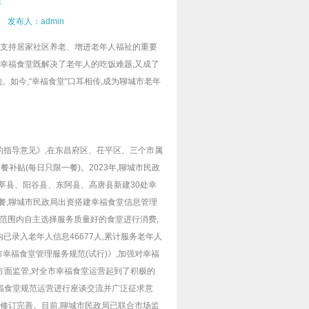
程
 发布人：admin
是支持居家社区养老、增进老年人福祉的重要
。幸福食堂既解决了老年人的吃饭难题,又成了
。如今,“幸福食堂”口耳相传,成为聊城市老年
作的指导意见》,在东昌府区、茌平区、三个市属
补贴(每日只限一餐)。2023年,聊城市民政
莘县、阳谷县、东阿县、高唐县新建30处幸
用餐,聊城市民政局出资搭建幸福食堂信息管理
市范围内自主选择服务质量好的食堂进行消费,
已录入老年人信息46677人,累计服务老年人
城市幸福食堂管理服务规范(试行)》,加强对幸福
面监管,对全市幸福食堂运营起到了积极的
幸福食堂规范运营进行座谈交流并广泛征求意
了修订完善。目前,聊城市民政局已联合市场监