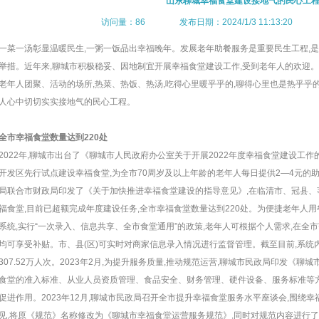
山东聊城幸福食堂建设接地气的民心工
访问量：86 发布日期：2024/1/3 11:13:20
一菜一汤彰显温暖民生,一粥一饭品出幸福晚年。发展老年助餐服务是重要民生工程,
举措。近年来,聊城市积极稳妥、因地制宜开展幸福食堂建设工作,受到老年人的欢迎
老年人团聚、活动的场所,热菜、热饭、热汤,吃得心里暖乎乎的,聊得心里也是热乎乎的
人心中切切实实接地气的民心工程。
全市幸福食堂数量达到220处
2022年,聊城市出台了《聊城市人民政府办公室关于开展2022年度幸福食堂建设工
开发区先行试点建设幸福食堂,为全市70周岁及以上年龄的老年人每日提供2—4元的助餐
局联合市财政局印发了《关于加快推进幸福食堂建设的指导意见》,在临清市、冠县、
福食堂,目前已超额完成年度建设任务,全市幸福食堂数量达到220处。为便捷老年人
系统,实行“一次录入、信息共享、全市食堂通用”的政策,老年人可根据个人需求,在全
均可享受补贴。市、县(区)可实时对商家信息录入情况进行监督管理。截至目前,系统内
307.52万人次。2023年2月,为提升服务质量,推动规范运营,聊城市民政局印发《聊
食堂的准入标准、从业人员资质管理、食品安全、财务管理、硬件设备、服务标准等方
促进作用。2023年12月,聊城市民政局召开全市提升幸福食堂服务水平座谈会,围绕
见,将原《规范》名称修改为《聊城市幸福食堂运营服务规范》,同时对规范内容进行