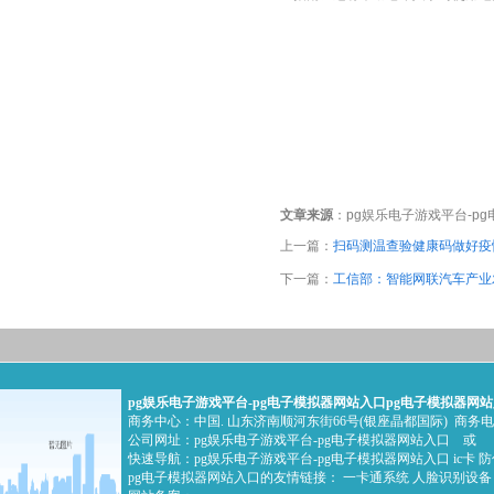
文章来源
：
pg娱乐电子游戏平台-p
上一篇：
扫码测温查验健康码做好疫
下一篇：
工信部：智能网联汽车产业
pg娱乐电子游戏平台-pg电子模拟器网站入口
pg电子模拟器网站入口的版
商务中心：中国. 山东济南顺河东街66号(银座晶都国际)
商务电话
公司网址：
pg娱乐电子游戏平台-pg电子模拟器网站入口
或 
快速导航：
pg娱乐电子游戏平台-pg电子模拟器网站入口
ic卡
防
pg电子模拟器网站入口的友情链接：
一卡通系统
人脸识别设备