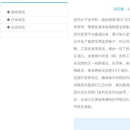
访问量：1
◆ 新闻资讯
◆ 行业动态
把功夫下在平时，做好精准“防欠”
发管理、预警监测等各项制度全部集
◆ 企业动态
支付监管平台
建成以来，累计纳入监管
台开设了集团专用监管账户，对公司
数、工资发放等情况，都会一目了然
又省心。全面推行街道（镇）农民工
头治理的又一创新做法。在济南，各
网格员，每名网格员负责3-5个项目
况进行排查登记，确保每月对辖区内
对隐患问题进行汇总分析，将问题项
及行业主管部门及时反应作出处理，
步，全省人社系统将继续扛牢根治欠
牢民生底线。