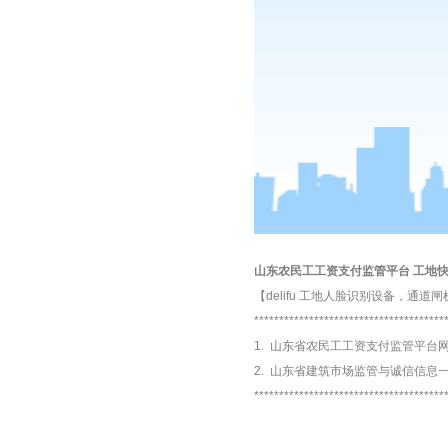
山东农民工工资支付监管平台 工地
【delifu 工地人脸识别设备，通道
**************************************
1. 山东省农民工工资支付监管平台网站 http:/
2. 山东省建筑市场监管与诚信信息一体化平台 ht
**************************************