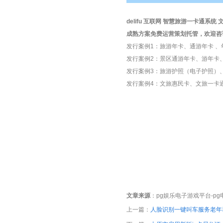
delifu 互联网 智慧
旅游
一卡通系统
文
成熟方案免费运营
策划
托管，欢迎咨询
发行案例1：
旅游年卡
、
通游年卡
、
发行案例2：景区通游年卡、游年卡
发行案例3：旅游护照（电子护照）
发行案例4：文旅惠民卡、文旅一卡
文章来源
：
pg娱乐电子游戏平台-p
上一篇：
人脸识别一键叫车服务老年