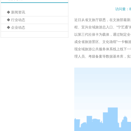
访问量：8
◆ 新闻资讯
◆ 行业动态
近日从省文旅厅获悉，在文旅部最新发
程、宜兴全域旅游总入口、“宁艺通
◆ 企业动态
以第三代社保卡为载体，通过制定全
成全省旅游景区、文化场馆“
一卡畅
现全域旅游公共服务体系线上线下一
理人员、考级备案等数据基本库，实