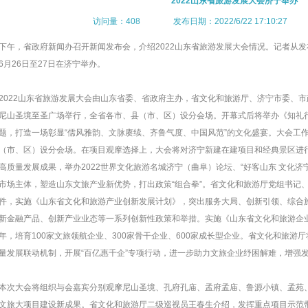
2022山东省旅游发展大会济宁举办
访问量：408 发布日期：2022/6/22 17:10:27
下午，省政府新闻办召开新闻发布会，介绍2022山东省旅游发展大会情况。记者从发
6月26日至27日在济宁举办。
2022山东省旅游发展大会由山东省委、省政府主办，省文化和旅游厅、济宁市委、市
尼山圣境至圣广场举行，全省各市、县（市、区）设分会场。开幕式后将举办《知礼行
题，打造一场彰显“儒风雅韵、文脉赓续、齐鲁气度、中国风范”的文化盛宴。大会工
（市、区）设分会场。在项目观摩选择上，大会将对济宁新建在建项目和经典景区进行
高质量发展成果，举办2022世界文化旅游名城济宁（曲阜）论坛、“好客山东 文化济
市场主体，塑造山东文旅产业新优势，打出政策“组合拳”。省文化和旅游厅党组书记
件，实施《山东省文化和旅游产业创新发展计划》，突出服务大局、创新引领、综合
新金融产品、创新产业业态等一系列创新性政策和举措。实施《山东省文化和旅游企业（
年，培育100家文旅领航企业、300家骨干企业、600家成长型企业。省文化和旅游
量发展联动机制，开展“百亿惠千企”专项行动，进一步助力文旅企业纾困解难，增强
本次大会将组织与会嘉宾分别观摩尼山圣境、孔府孔庙、孟府孟庙、鲁源小镇、孟苑
文旅大项目建设新成果。省文化和旅游厅二级巡视员王春生介绍，发挥重点项目示范带