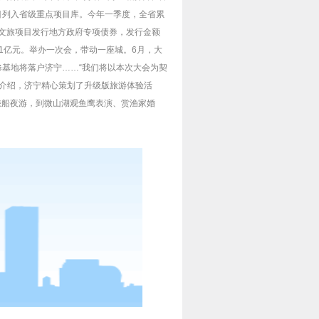
目列入省级重点项目库。今年一季度，全省累
个文旅项目发行地方政府专项债券，发行金额
.71亿元。举办一次会，带动一座城。6月，大
修基地将落户济宁……“我们将以本次大会为契
冰介绍，济宁精心策划了升级版旅游体验活
乘船夜游，到微山湖观鱼鹰表演、赏渔家婚