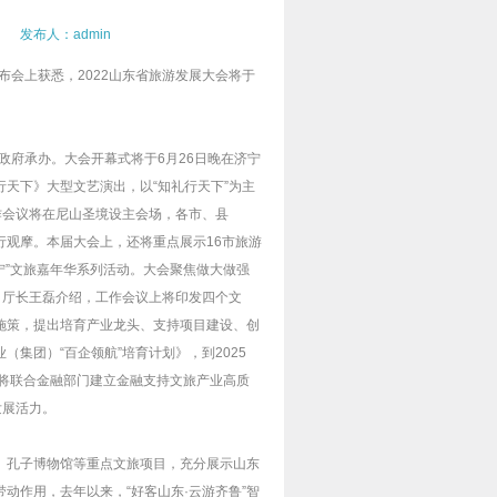
 发布人：admin
布会上获悉，2022山东省旅游发展大会将于
政府承办。大会开幕式将于6月26日晚在济宁
天下》大型文艺演出，以“知礼行天下”为主
作会议将在尼山圣境设主会场，各市、县
观摩。本届大会上，还将重点展示16市旅游
宁”文旅嘉年华系列活动。大会聚焦做大做强
、厅长王磊介绍，工作会议上将印发四个文
施策，提出培育产业龙头、支持项目建设、创
集团）“百企领航”培育计划》，到2025
厅将联合金融部门建立金融支持文旅产业高质
发展活力。
、孔子博物馆等重点文旅项目，充分展示山东
动作用，去年以来，“好客山东·云游齐鲁”智