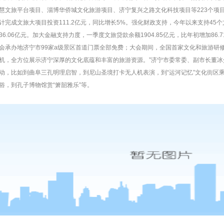
慧文旅平台项目、淄博华侨城文化旅游项目、济宁复兴之路文化科技项目等223个项
计完成文旅大项目投资111.2亿元，同比增长5%。强化财政支持，今年以来支持45
36.06亿元。加大金融支持力度，一季度文旅贷款余额1904.85亿元，比年初增加86
会承办地济宁市99家a级景区首道门票全部免费；大会期间，全国首家文化和旅游研
机，全方位展示济宁深厚的文化底蕴和丰富的旅游资源。”济宁市委常委、副市长董
动，比如到曲阜三孔明理启智，到尼山圣境打卡无人机表演，到“运河记忆”文化街区
俗，到孔子博物馆赏“箫韶雅乐”等。