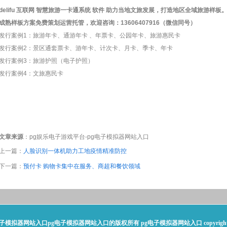
delifu 互联网 智慧
旅游
一卡通系统
软件 助力当地文旅发展，打造地区全域旅游样板
成熟样板方案免费策划运营托管，欢迎咨询：13606407916（微信同号）
发行案例1：
旅游年卡
、
通游年卡
、
年票卡
、
公园年卡
、
旅游惠民卡
发行案例2：景区通套票卡、游年卡、计次卡、月卡、季卡、年卡
发行案例3：旅游护照（电子护照）
发行案例4：文旅惠民卡
文章来源
：
pg娱乐电子游戏平台-pg电子模拟器网站入口
上一篇：
人脸识别一体机助力工地疫情精准防控
下一篇：
预付卡 购物卡集中在服务、商超和餐饮领域
电子模拟器网站入口
pg电子模拟器网站入口的版权所有 pg电子模拟器网站入口 copyright© 2002 - 2