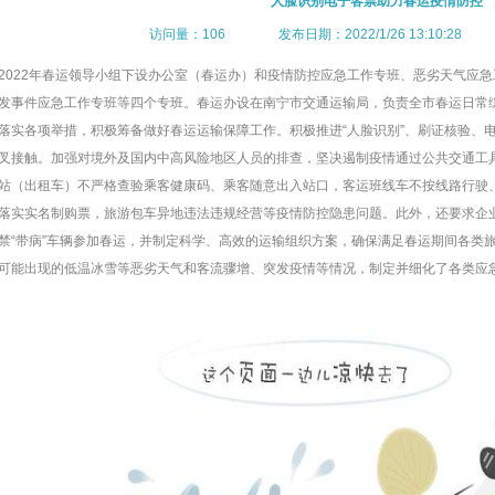
人脸识别电子客票助力春运疫情防控
访问量：106 发布日期：2022/1/26 13:10:28
2022年春运领导小组下设办公室（春运办）和疫情防控应急工作专班、恶劣天气应
发事件应急工作专班等四个专班。春运办设在南宁市交通运输局，负责全市春运日常
落实各项举措，积极筹备做好春运运输保障工作。积极推进“人脸识别”、刷证核验、电
叉接触。加强对境外及国内中高风险地区人员的排查，坚决遏制疫情通过公共交通工
站（出租车）不严格查验乘客健康码、乘客随意出入站口，客运班线车不按线路行驶
落实实名制购票，旅游包车异地违法违规经营等疫情防控隐患问题。此外，还要求企
禁“带病”车辆参加春运，并制定科学、高效的运输组织方案，确保满足春运期间各类
可能出现的低温冰雪等恶劣天气和客流骤增、突发疫情等情况，制定并细化了各类应