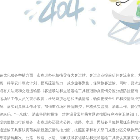
在优化服务举措方面，市春运办积极指导各大客运站、客运企业提前研判客流变化、
案，科学安排班次计划，提高疏运能力，减少旅客聚集，保障旅客运输。同时，要求
细有关法规和交通运输部《客运场站和交通运输工具新冠肺炎疫情分区分级防控指南
运场站工作人员的警示教育，杜绝麻痹思想和厌战情绪，确保把安全生产和疫情防控
员、落实到具体工作环节。加强重点场所疫情防控，严格落实监测、消毒工作。督促
健康码、“一米线”、消毒等防控措施，对体温异常的乘客迅速按照程序移交卫健部门
提供便捷出行的服务，市春运办还要求公路、铁路、水运、民航各单位抓紧抓实抓细
通运输工具要认真落实最新版疫情防控指南，按照国家和有关部门规定分区分级执行
毒等措施频次。公路、铁路、水运、民航领域客运场站和交通运输工具要认真落实飞