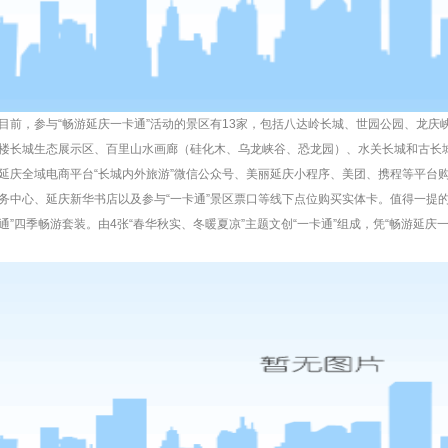
目前，参与“畅游延庆
一卡通
”活动的景区有13家，包括八达岭长城、世园公园、龙庆
楼长城生态展示区、百里山水画廊（硅化木、乌龙峡谷、恐龙园）、水关长城和古长
延庆全域电商平台“长城内外旅游”微信公众号、美丽延庆小程序、美团、携程等平台
务中心、延庆新华书店以及参与“
一卡通
”景区票口等线下点位购买实体卡。值得一提
通
”四季畅游套装。由4张“春华秋实、冬暖夏凉”主题文创“
一卡通
”组成，凭“畅游延庆