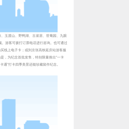
峡、玉渡山、野鸭湖、古崖居、世葡园、九眼
城。游客可拨打订票电话进行咨询。也可通过
购买线上电子卡；或到京张高铁延庆站游客服
的是，为纪念首批发售，特别限量推出“
一卡
一卡通
”打卡四季美景还能珍藏留作纪念。