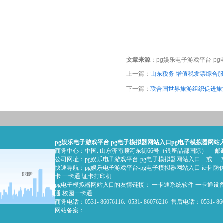
文章来源
：
pg娱乐电子游戏平台-p
上一篇：
山东税务 增值税发票综合
下一篇：
联合国世界旅游组织促进旅
pg娱乐电子游戏平台-pg电子模拟器网站入口
pg电子模拟器网站入口的版权
商务中心：中国. 山东济南顺河东街66号（银座晶都国际） 邮政编
公司网址：
pg娱乐电子游戏平台-pg电子模拟器网站入口
或 或
快速导航：
pg娱乐电子游戏平台-pg电子模拟器网站入口
ic卡
防
卡
一卡通
证卡打印机
pg电子模拟器网站入口的友情链接：
一卡通系统软件
一卡通设
通
校园一卡通
商务电话：0531- 86076116. 0531- 86076216 售后电话：0531- 86
网站备案：