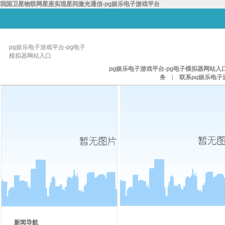
我国卫星物联网星座实现星间激光通信-pg娱乐电子游戏平台
pg娱乐电子游戏平台-pg电子
模拟器网站入口
pg娱乐电子游戏平台-pg电子模拟器网站入
务
|
联系pg娱乐电子
新闻导航