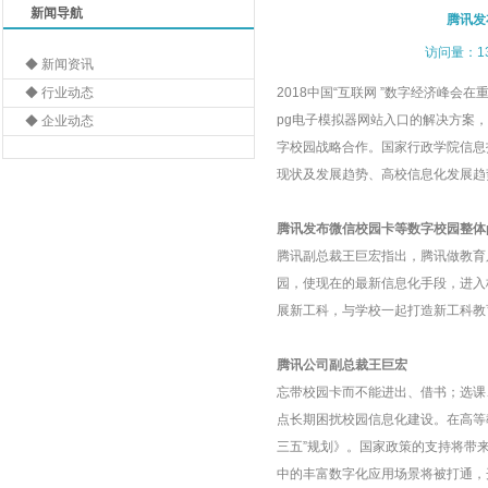
新闻导航
腾讯发
访问量：1
◆ 新闻资讯
◆ 行业动态
2018中国“互联网 ”数字经济峰
pg电子模拟器网站入口的解决方案
◆ 企业动态
字校园战略合作。国家行政学院信息
现状及发展趋势、高校信息化发展趋
腾讯发布微信
校园卡
等数字校园整体
腾讯副总裁王巨宏指出，腾讯做教育
园，使现在的最新信息化手段，进入
展新工科，与学校一起打造新工科教
腾讯公司副总裁王巨宏
忘带
校园卡
而不能进出、借书；选课
点长期困扰校园信息化建设。在高等
三五”规划》。国家政策的支持将带
中的丰富数字化应用场景将被打通，