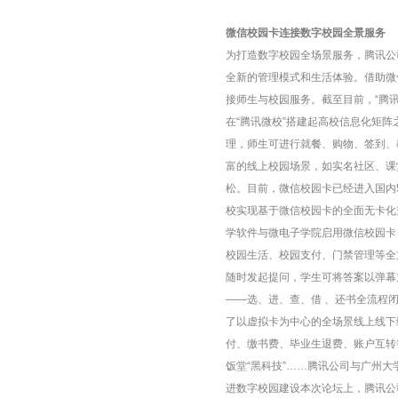
微信
校园卡
连接数字校园全景服务
为打造数字校园全场景服务，腾讯公
全新的管理模式和生活体验。借助微
接师生与校园服务。截至目前，“腾讯
在“腾讯微校”搭建起高校信息化矩
理，师生可进行就餐、购物、签到、
富的线上校园场景，如实名社区、课
松。目前，微信校园卡已经进入国内5
校实现基于微信校园卡的全面无卡化
学软件与微电子学院启用微信校园卡
校园生活、校园支付、门禁管理等全
随时发起提问，学生可将答案以弹幕
——选、进、查、借 、还书全流程
了以虚拟卡为中心的全场景线上线下
付、缴书费、毕业生退费、账户互转
饭堂“黑科技”……腾讯公司与广州
进数字校园建设本次论坛上，腾讯公