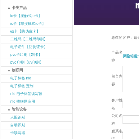
▲ 卡类产品
ic卡【接触式ic卡】
ic卡【非接触式ic卡】
磁卡【防伪磁卡】
尊敬的客户：请确
二维码【二维码印刷】
电子证件【防伪证卡】
产品名
pvc卡印刷【制卡】
保险箱磁
称：
pvc 印刷【uv印刷】
▲ 物联网
留言内
电子标签 rfid
容：
电子标签 定制
rfid 电子标签读写器
客户姓
rfid 物联网应用
名：
▲ 智能设备
公司名
人脸识别
称：
自动识别
联系电
卡读写器